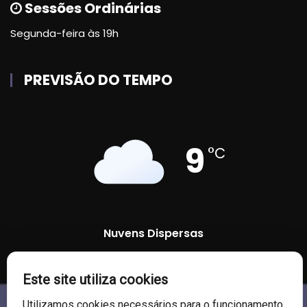
Sessões Ordinárias
Segunda-feira às 19h
PREVISÃO DO TEMPO
9
°C
Nuvens Dispersas
85 %
1013 mb
6 Km/h
Este site utiliza cookies
Utilizamos cookies necessários para o funcionamento