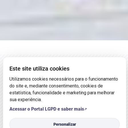
Este site utiliza cookies
ÚLTIMAS
NOTÍCIAS
Utilizamos cookies necessários para o funcionamento
do site e, mediante consentimento, cookies de
estatística, funcionalidade e marketing para melhorar
sua experiência.
Fique por dentro dos principais acontecimentos da Câmara de
Acessar o Portal LGPD e saber mais
Soledade
Personalizar