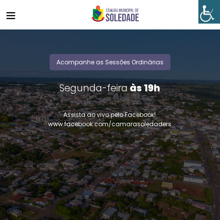
Acompanhe as Sessões Ordinárias
S
e
g
u
n
d
a
-
f
e
i
r
a
à
s
1
9
h
Assista ao vivo pelo Facebook!
www.facebook.com/camarasoledaders