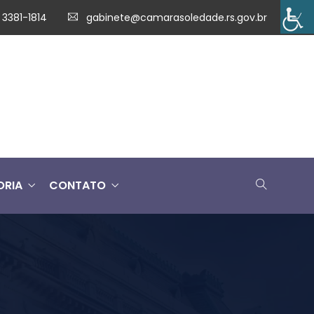
 3381-1814
gabinete@camarasoledade.rs.gov.br
ORIA
CONTATO