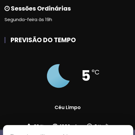
Sessões Ordinárias
Segunda-feira às 19h
PREVISÃO DO TEMPO
5
°C
Céu Limpo
89 %
1009 mb
8 Km/h