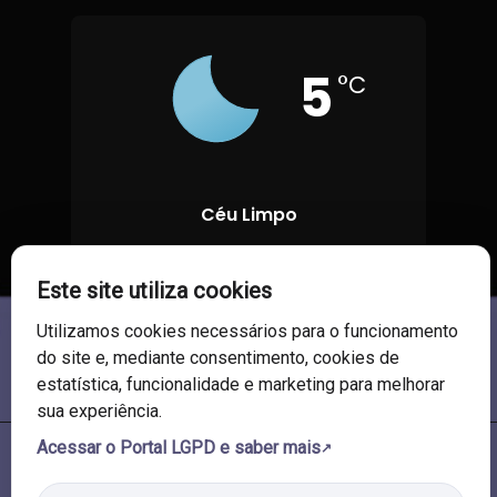
5
°C
Céu Limpo
96 %
1018 mb
10 Km/h
Este site utiliza cookies
Utilizamos cookies necessários para o funcionamento
do site e, mediante consentimento, cookies de
estatística, funcionalidade e marketing para melhorar
sua experiência.
Acessar o Portal LGPD e saber mais
© 2026 Câmara de Vereadores de Soledade/RS. Todos os direitos