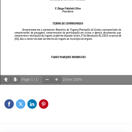
Page
1
/
1
Zoom
100%