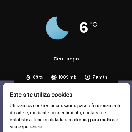
6
°C
Céu Limpo
89 %
1009 mb
7 Km/h
Este site utiliza cookies
Utilizamos cookies necessários para o funcionamento
do site e, mediante consentimento, cookies de
estatística, funcionalidade e marketing para melhorar
sua experiência.
© 2026 Câmara de Vereadores de Soledade/RS. Todos os direitos