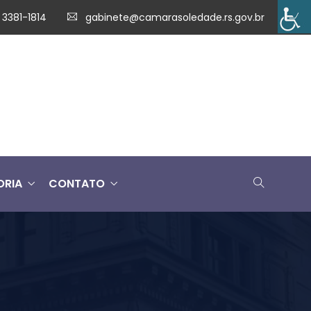
 3381-1814
gabinete@camarasoledade.rs.gov.br
ORIA
CONTATO