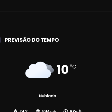
PREVISÃO DO TEMPO
10
°C
Nublado
74 %
1014 mb
9 Km/h