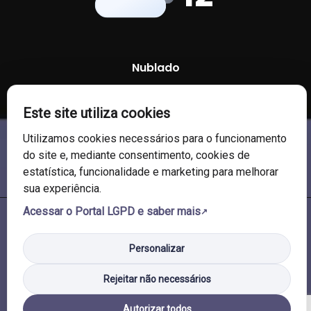
Nublado
97 %
1008 mb
8 Km/h
Este site utiliza cookies
Utilizamos cookies necessários para o funcionamento
do site e, mediante consentimento, cookies de
estatística, funcionalidade e marketing para melhorar
sua experiência.
Acessar o Portal LGPD e saber mais
© 2026 Câmara de Vereadores de Soledade/RS. Todos os direitos
reservados.
Personalizar
Rejeitar não necessários
Autorizar todos