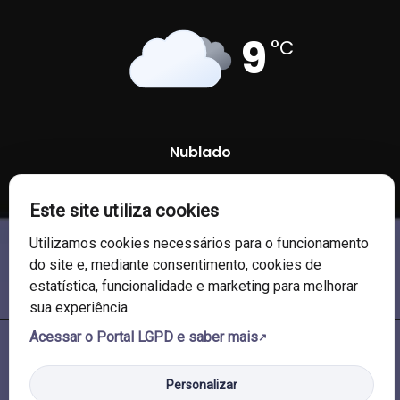
9
°C
Nublado
83 %
1015 mb
12 Km/h
Este site utiliza cookies
Utilizamos cookies necessários para o funcionamento
do site e, mediante consentimento, cookies de
estatística, funcionalidade e marketing para melhorar
sua experiência.
Acessar o Portal LGPD e saber mais
© 2026 Câmara de Vereadores de Soledade/RS. Todos os direitos
reservados.
Personalizar