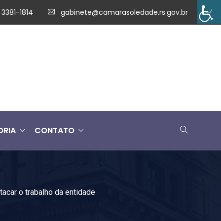
 3381-1814
gabinete@camarasoledade.rs.gov.br
ORIA
CONTATO
tacar o trabalho da entidade