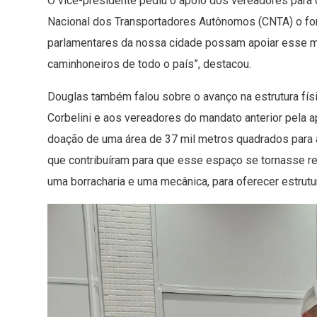
O vice-presidente pediu o apoio dos vereadores para q
Nacional dos Transportadores Autônomos (CNTA) o for
parlamentares da nossa cidade possam apoiar esse m
caminhoneiros de todo o país”, destacou.
Douglas também falou sobre o avanço na estrutura fís
Corbelini e aos vereadores do mandato anterior pela a
doação de uma área de 37 mil metros quadrados para 
que contribuíram para que esse espaço se tornasse r
uma borracharia e uma mecânica, para oferecer estrut