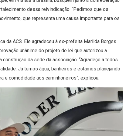
ue, em visitas a Brasília, busquem junto à Confederação
talecimento dessa reivindicação. “Pedimos que os
ovimento, que representa uma causa importante para os
ica da ACS. Ele agradeceu à ex-prefeita Marilda Borges
provação unânime do projeto de lei que autorizou a
a construção da sede da associação. “Agradeço a todos
ealidade. Já temos água, banheiros e estamos planejando
ura e comodidade aos caminhoneiros”, explicou.