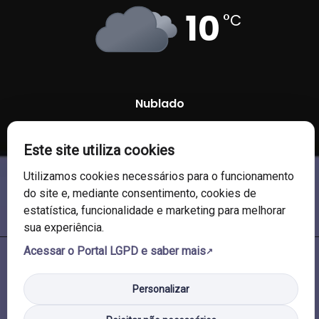
10
°C
Nublado
96 %
1012 mb
5 Km/h
Este site utiliza cookies
Utilizamos cookies necessários para o funcionamento
do site e, mediante consentimento, cookies de
estatística, funcionalidade e marketing para melhorar
sua experiência.
Acessar o Portal LGPD e saber mais
© 2026 Câmara de Vereadores de Soledade/RS. Todos os direitos
reservados.
Personalizar