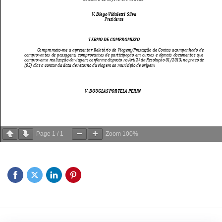
Page
1
/
1
Zoom
100%