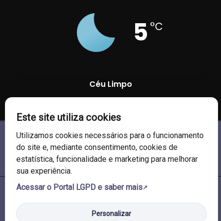
5
°C
Céu Limpo
89 %
1009 mb
8 Km/h
Este site utiliza cookies
Utilizamos cookies necessários para o funcionamento
do site e, mediante consentimento, cookies de
estatística, funcionalidade e marketing para melhorar
sua experiência.
Acessar o Portal LGPD e saber mais
© 2026 Câmara de Vereadores de Soledade/RS. Todos os direitos
reservados.
Personalizar