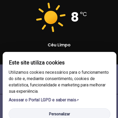
8
°C
Céu Limpo
82 %
1021 mb
11 Km/h
Este site utiliza cookies
Utilizamos cookies necessários para o funcionamento
do site e, mediante consentimento, cookies de
estatística, funcionalidade e marketing para melhorar
sua experiência.
Acessar o Portal LGPD e saber mais
© 2026 Câmara de Vereadores de Soledade/RS. Todos os direitos
reservados.
Personalizar