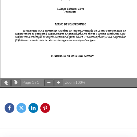
Page
1
/
1
Zoom
100%