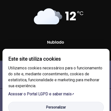
12
°C
Nublado
70 %
1013 mb
7 Km/h
Este site utiliza cookies
Utilizamos cookies necessários para o funcionamento
do site e, mediante consentimento, cookies de
estatística, funcionalidade e marketing para melhorar
sua experiência.
Acessar o Portal LGPD e saber mais
© 2026 Câmara de Vereadores de Soledade/RS. Todos os direitos
reservados.
Personalizar