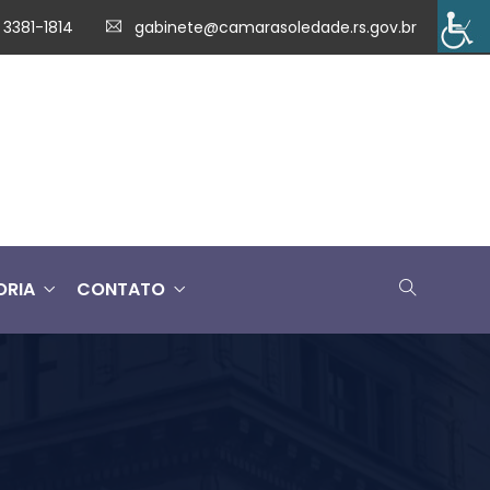
 3381-1814
gabinete@camarasoledade.rs.gov.br
ORIA
CONTATO