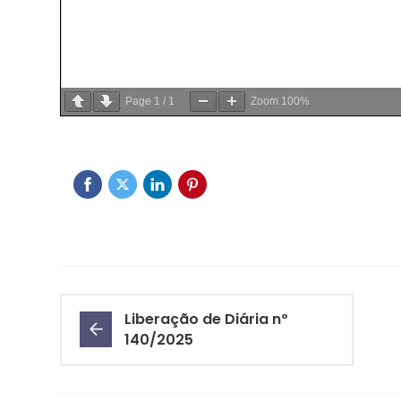
Page
1
/
1
Zoom
100%
Liberação de Diária nº
140/2025