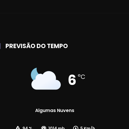
PREVISÃO DO TEMPO
6
°C
Algumas Nuvens
94 %
1014 mb
5 Km/h