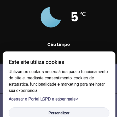
5
°C
Céu Limpo
90 %
1011 mb
8 Km/h
Este site utiliza cookies
Utilizamos cookies necessários para o funcionamento
do site e, mediante consentimento, cookies de
estatística, funcionalidade e marketing para melhorar
sua experiência.
Acessar o Portal LGPD e saber mais
© 2026 Câmara de Vereadores de Soledade/RS. Todos os direitos
reservados.
Personalizar