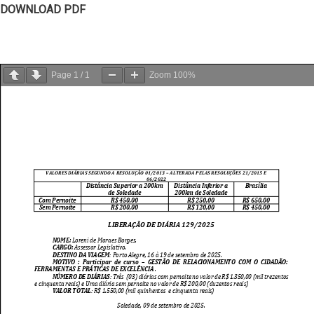
DOWNLOAD PDF
Page
1
/
1
Zoom
100%