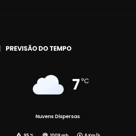
PREVISÃO DO TEMPO
7
°C
Nuvens Dispersas
95 %
1009 mb
6 Km/h