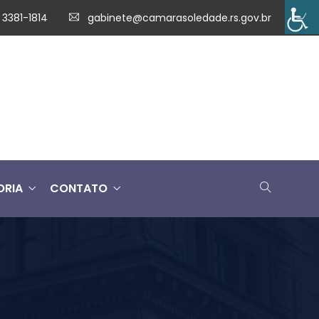
 3381-1814
gabinete@camarasoledade.rs.gov.br
ORIA
CONTATO