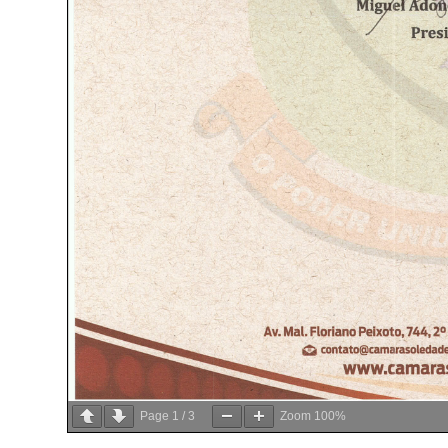
Page
1
/
3
Zoom
100%