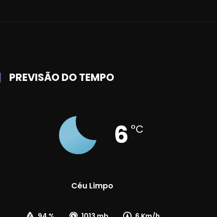
PREVISÃO DO TEMPO
6
°C
Céu Limpo
94 %
1013 mb
6 Km/h