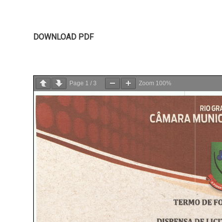
DOWNLOAD PDF
Page
1
/
3
Zoom
100%