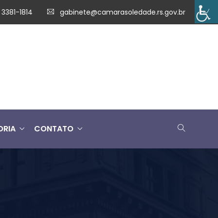
 3381-1814
gabinete@camarasoledade.rs.gov.br
ORIA
CONTATO