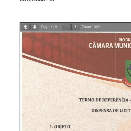
Page
1
/
9
Zoom
100%