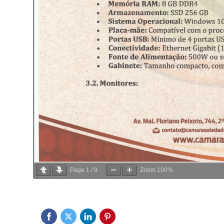
Page
1
/
9
Zoom
100%