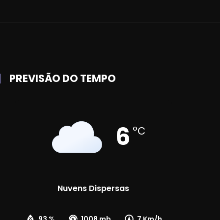
PREVISÃO DO TEMPO
6
°C
Nuvens Dispersas
93 %
1008 mb
7 Km/h