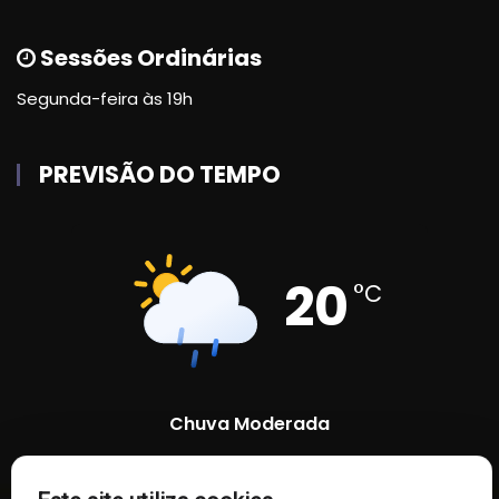
Sessões Ordinárias
Segunda-feira às 19h
PREVISÃO DO TEMPO
20
°C
Chuva Moderada
86 %
1003 mb
25 Km/h