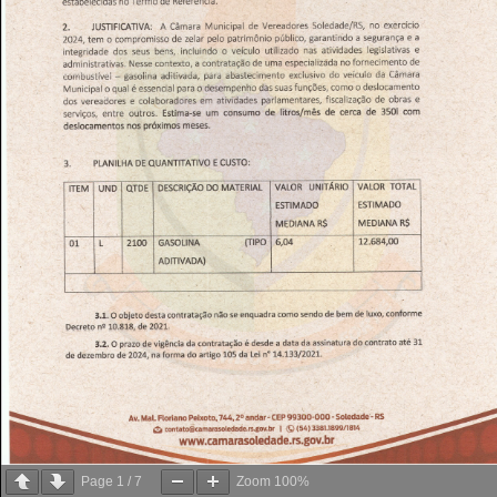
Page
1
/
7
Zoom
100%