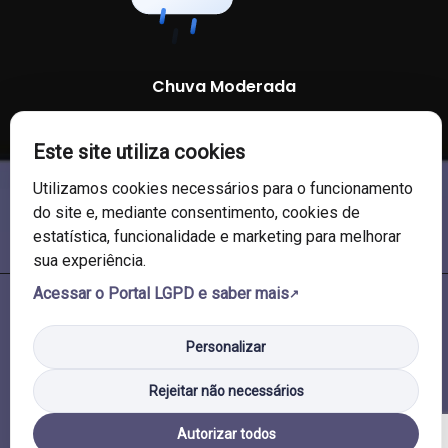
Chuva Moderada
86 %
1005 mb
15 Km/h
Este site utiliza cookies
Utilizamos cookies necessários para o funcionamento
do site e, mediante consentimento, cookies de
estatística, funcionalidade e marketing para melhorar
sua experiência.
Acessar o Portal LGPD e saber mais
© 2026 Câmara de Vereadores de Soledade/RS. Todos os direitos
reservados.
Personalizar
Rejeitar não necessários
Autorizar todos