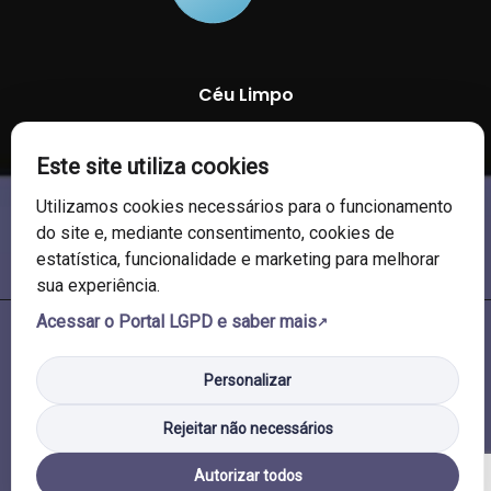
Céu Limpo
81 %
1026 mb
14 Km/h
Este site utiliza cookies
Utilizamos cookies necessários para o funcionamento
do site e, mediante consentimento, cookies de
estatística, funcionalidade e marketing para melhorar
sua experiência.
Acessar o Portal LGPD e saber mais
© 2026 Câmara de Vereadores de Soledade/RS. Todos os direitos
reservados.
Personalizar
Rejeitar não necessários
Autorizar todos