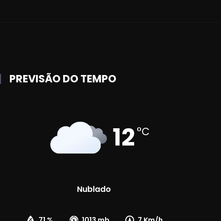
PREVISÃO DO TEMPO
12
°C
Nublado
71 %
1013 mb
7 Km/h