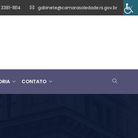
 3381-1814
gabinete@camarasoledade.rs.gov.br
ORIA
CONTATO