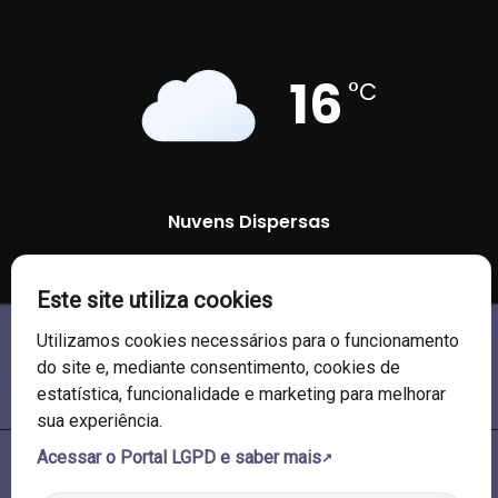
16
°C
Nuvens Dispersas
91 %
1009 mb
11 Km/h
Este site utiliza cookies
Utilizamos cookies necessários para o funcionamento
do site e, mediante consentimento, cookies de
estatística, funcionalidade e marketing para melhorar
sua experiência.
Acessar o Portal LGPD e saber mais
© 2026 Câmara de Vereadores de Soledade/RS. Todos os direitos