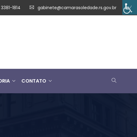
 3381-1814
gabinete@camarasoledade.rs.gov.br
ORIA
CONTATO