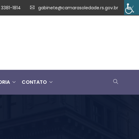
 3381-1814
gabinete@camarasoledade.rs.gov.br
ORIA
CONTATO