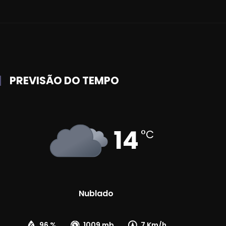
PREVISÃO DO TEMPO
14
°C
Nublado
96 %
1009 mb
7 Km/h