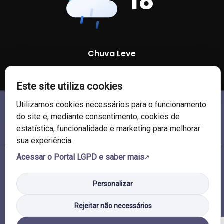
18
Chuva Leve
86 %
1003 mb
24 Km/h
Este site utiliza cookies
Utilizamos cookies necessários para o funcionamento
do site e, mediante consentimento, cookies de
estatística, funcionalidade e marketing para melhorar
sua experiência.
Acessar o Portal LGPD e saber mais
© 2026 Câmara de Vereadores de Soledade/RS. Todos os direitos
reservados.
Personalizar
Rejeitar não necessários