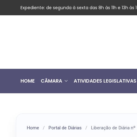
Expediente: de segunda à sexta das 8h às 11h e 13h às
HOME
CÂMARA
ATIVIDADES LEGISLATIVAS
Home
/
Portal de Diárias
/
Liberação de Diária n