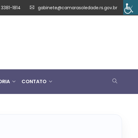
 3381-1814
gabinete@camarasoledade.rs.gov.br
ORIA
CONTATO