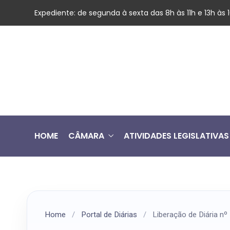
Expediente: de segunda à sexta das 8h às 11h e 13h às
HOME
CÂMARA
ATIVIDADES LEGISLATIVAS
Home
/
Portal de Diárias
/
Liberação de Diária n