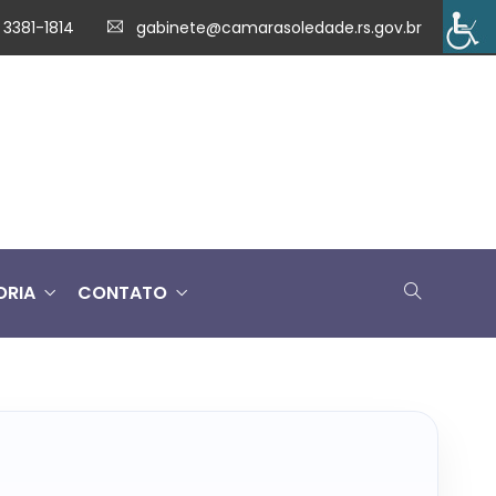
 3381-1814
gabinete@camarasoledade.rs.gov.br
ORIA
CONTATO