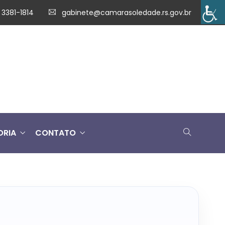
 3381-1814
gabinete@camarasoledade.rs.gov.br
ORIA
CONTATO