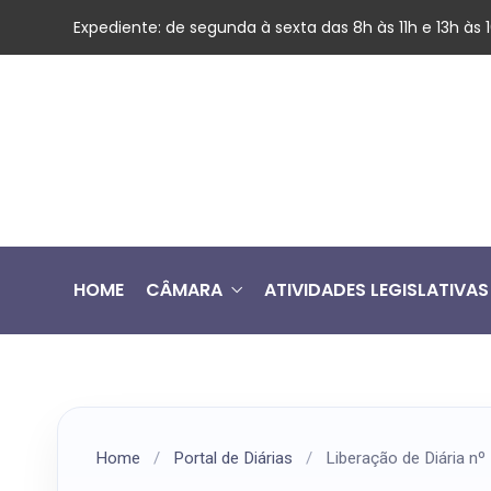
Expediente: de segunda à sexta das 8h às 11h e 13h às
HOME
CÂMARA
ATIVIDADES LEGISLATIVAS
Home
/
Portal de Diárias
/
Liberação de Diária n