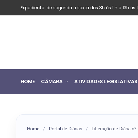
Expediente: de segunda à sexta das 8h às 11h e 13h às
HOME
CÂMARA
ATIVIDADES LEGISLATIVAS
Home
/
Portal de Diárias
/
Liberação de Diária n