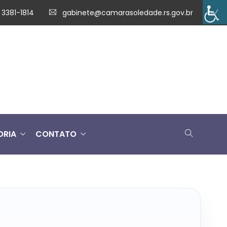
 3381-1814
gabinete@camarasoledade.rs.gov.br
ORIA
CONTATO