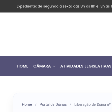
Expediente: de segunda à sexta das 8h às 11h e 13h às
HOME
CÂMARA
ATIVIDADES LEGISLATIVAS
Home
/
Portal de Diárias
/
Liberação de Diária n