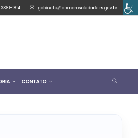
 3381-1814
gabinete@camarasoledade.rs.gov.br
ORIA
CONTATO