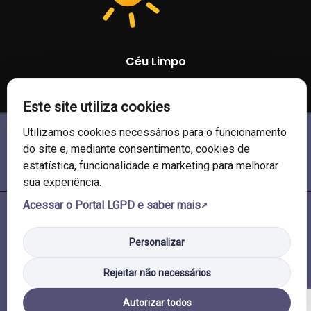
Céu Limpo
86 %
1009 mb
13 Km/h
Este site utiliza cookies
Utilizamos cookies necessários para o funcionamento
do site e, mediante consentimento, cookies de
estatística, funcionalidade e marketing para melhorar
sua experiência.
Acessar o Portal LGPD e saber mais
© 2026 Câmara de Vereadores de Soledade/RS. Todos os direitos
reservados.
Personalizar
Rejeitar não necessários
Autorizar todos