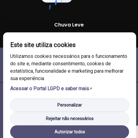
Chuva Leve
97 %
1011 mb
8 Km/h
Este site utiliza cookies
Utilizamos cookies necessários para o funcionamento
do site e, mediante consentimento, cookies de
estatística, funcionalidade e marketing para melhorar
sua experiência.
Acessar o Portal LGPD e saber mais
© 2026 Câmara de Vereadores de Soledade/RS. Todos os direitos
reservados.
Personalizar
Rejeitar não necessários
Autorizar todos