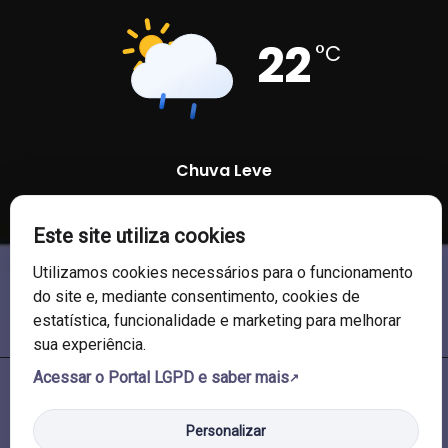
22
°C
Chuva Leve
87 %
1004 mb
19 Km/h
Este site utiliza cookies
Utilizamos cookies necessários para o funcionamento
do site e, mediante consentimento, cookies de
estatística, funcionalidade e marketing para melhorar
sua experiência.
Acessar o Portal LGPD e saber mais
© 2026 Câmara de Vereadores de Soledade/RS. Todos os direitos
reservados.
Personalizar