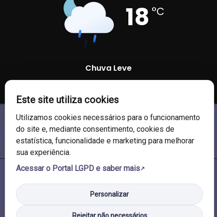
18
°C
Chuva Leve
89 %
1003 mb
24 Km/h
Este site utiliza cookies
Utilizamos cookies necessários para o funcionamento
do site e, mediante consentimento, cookies de
estatística, funcionalidade e marketing para melhorar
sua experiência.
Acessar o Portal LGPD e saber mais
© 2026 Câmara de Vereadores de Soledade/RS. Todos os direitos
reservados.
Personalizar
Rejeitar não necessários