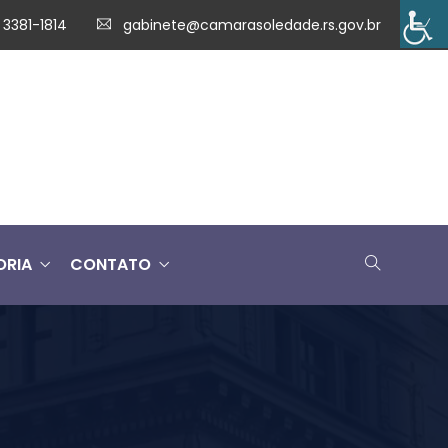
 3381-1814
gabinete@camarasoledade.rs.gov.br
ORIA
CONTATO