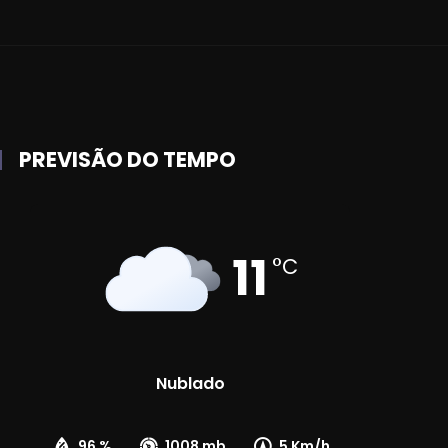
PREVISÃO DO TEMPO
11
°C
Nublado
96 %
1008 mb
5 Km/h