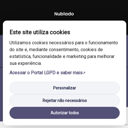
Nublado
97 %
1008 mb
8 Km/h
Este site utiliza cookies
Utilizamos cookies necessários para o funcionamento
do site e, mediante consentimento, cookies de
estatística, funcionalidade e marketing para melhorar
sua experiência.
Acessar o Portal LGPD e saber mais
© 2026 Câmara de Vereadores de Soledade/RS. Todos os direitos
reservados.
Personalizar
Rejeitar não necessários
Autorizar todos