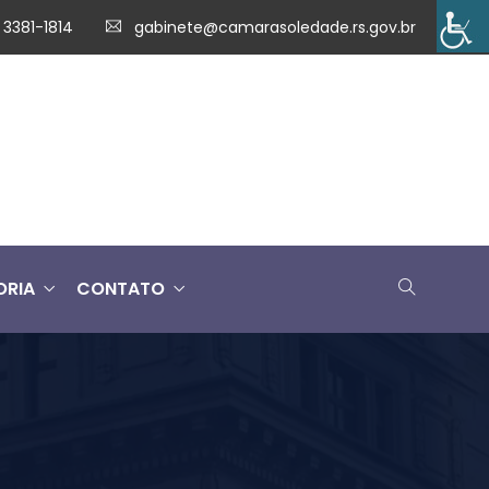
 3381-1814
gabinete@camarasoledade.rs.gov.br
ORIA
CONTATO