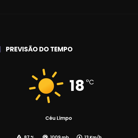
PREVISÃO DO TEMPO
18
°C
Céu Limpo
87 %
1009 mb
13 Km/h