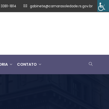
 3381-1814
gabinete@camarasoledade.rs.gov.br
ORIA
CONTATO