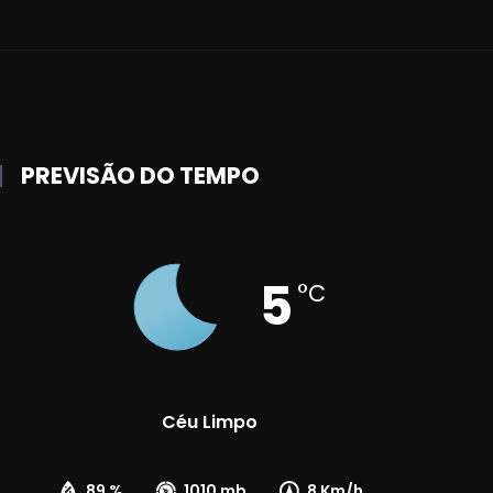
PREVISÃO DO TEMPO
5
°C
Céu Limpo
89 %
1010 mb
8 Km/h