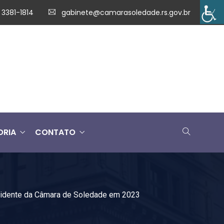
 3381-1814
gabinete@camarasoledade.rs.gov.br
ORIA
CONTATO
sidente da Câmara de Soledade em 2023