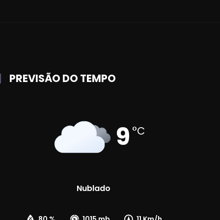
PREVISÃO DO TEMPO
9
°C
Nublado
80 %
1015 mb
11 Km/h