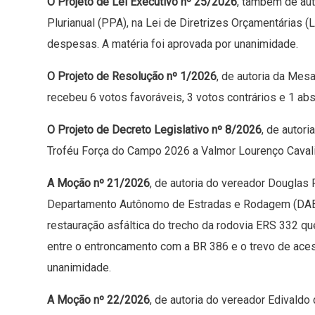
O Projeto de Lei Executivo nº 25/2026
, também de aut
Plurianual (PPA), na Lei de Diretrizes Orçamentárias 
despesas. A matéria foi aprovada por unanimidade.
O Projeto de Resolução nº 1/2026
, de autoria da Mesa
recebeu 6 votos favoráveis, 3 votos contrários e 1 ab
O Projeto de Decreto Legislativo nº 8/2026
, de autor
Troféu Força do Campo 2026 a
Valmor
Lourenço
Caval
A Moção nº 21/2026
, de autoria do vereador Douglas 
Departamento Autônomo de Estradas e Rodagem (DAER)
restauração asfáltica do trecho da rodovia ERS 332 qu
entre o entroncamento com a BR 386 e o trevo de ace
unanimidade.
A Moção nº 22/2026
, de autoria do vereador Edivaldo