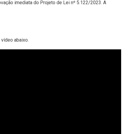
vação imediata do Projeto de Lei nº 5.122/2023. A
 vídeo abaixo.