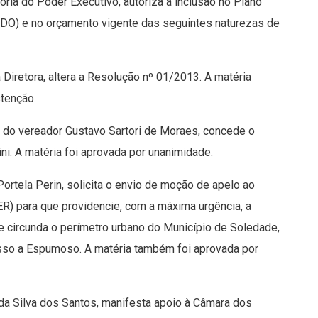
oria do Poder Executivo, autoriza a inclusão no Plano
(LDO) e no orçamento vigente das seguintes naturezas de
 Diretora, altera a Resolução nº 01/2013. A matéria
stenção.
ia do vereador Gustavo Sartori de Moraes, concede o
ini
. A matéria foi aprovada por unanimidade.
Portela Perin, solicita o envio de moção de apelo ao
 para que providencie, com a máxima urgência, a
e circunda o perímetro urbano do Município de Soledade,
sso a Espumoso. A matéria também foi aprovada por
 da Silva dos Santos, manifesta apoio à Câmara dos