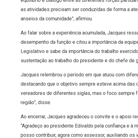
equilíbrio e diálogo entre as diferentes forças partid
as atividades precisam ser conduzidas de forma a aten
anseios da comunidade”, afirmou.
Ao falar sobre a experiência acumulada, Jacques ressal
desempenho da função e citou a importância da equipe
Legislativo e sabe da importância do trabalho exercid
sustentação ao trabalho do presidente e do chefe de 
Jacques relembrou o período em que atuou com diferen
destacando que o objetivo sempre esteve acima das d
vereadores de diferentes siglas, mas o foco sempre 
região”, disse.
Ao encerrar, Jacques agradeceu o convite e o apoio re
“Agradeço ao presidente Edivaldo pela confiança e à m
posso contribuir, agora como assessor, auxiliando os 