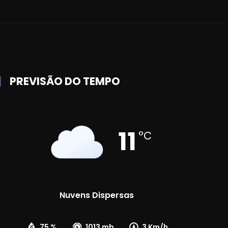
PREVISÃO DO TEMPO
11
°C
Nuvens Dispersas
75 %
1013 mb
3 Km/h