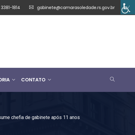
 3381-1814
gabinete@camarasoledade.rs.gov.br
ORIA
CONTATO
ume chefia de gabinete após 11 anos