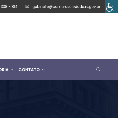
 3381-1814
gabinete@camarasoledade.rs.gov.br
ORIA
CONTATO