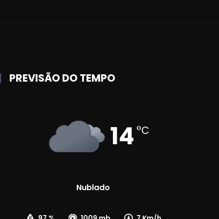
PREVISÃO DO TEMPO
14
°C
Nublado
97 %
1009 mb
7 Km/h